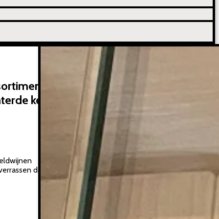
ssortiment van
nterde kenner
reldwijnen
 verrassen door unieke