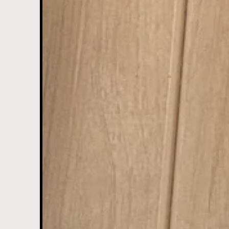
MA
DI
WO
DO
VR
ZA
ZO