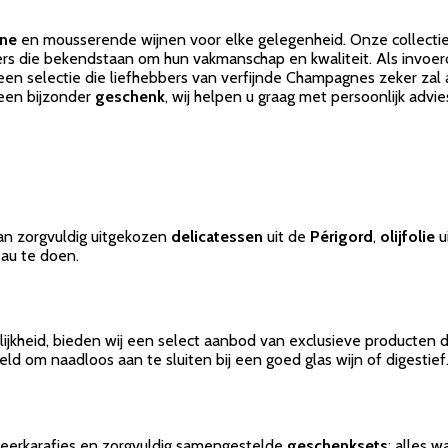
gne
en mousserende wijnen voor elke gelegenheid. Onze collect
s die bekendstaan om hun vakmanschap en kwaliteit. Als invoer
een selectie die liefhebbers van verfijnde Champagnes zeker zal
een bijzonder
geschenk
, wij helpen u graag met persoonlijk advie
an zorgvuldig uitgekozen
delicatessen
uit de
Périgord
,
olijfolie
u
eau te doen.
ijkheid, bieden wij een select aanbod van exclusieve producten d
ld om naadloos aan te sluiten bij een goed glas wijn of digestief
teerkarafjes en zorgvuldig samengestelde
geschenksets
: alles 