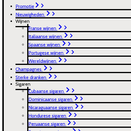
Promotie
Nieuwigheden
Wijnen
Franse wijnen
Italiaanse wijnen
Spaanse wijnen
Portugese wijnen
Wereldwijnen
Champagnes
Sterke dranken
Sigaren
Cubaanse sigaren
Dominicaanse sigaren
Nicaraguaanse sigaren
Hondurese sigaren
Peruaanse sigaren