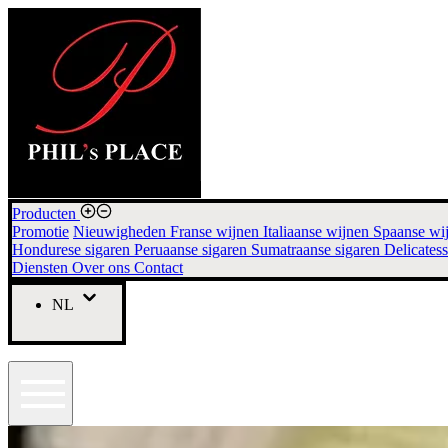
Producten
Promotie
Nieuwigheden
Franse wijnen
Italiaanse wijnen
Spaanse wi
Hondurese sigaren
Peruaanse sigaren
Sumatraanse sigaren
Delicates
Diensten
Over ons
Contact
NL