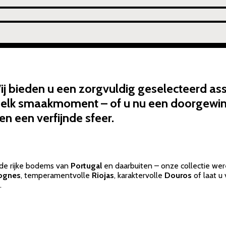
 Wij bieden u een zorgvuldig geselecteerd a
ij elk smaakmoment – of u nu een doorgewi
n een verfijnde sfeer.
 de rijke bodems van
Portugal
en daarbuiten – onze collectie we
ognes
, temperamentvolle
Riojas
, karaktervolle
Douros
of laat u
.