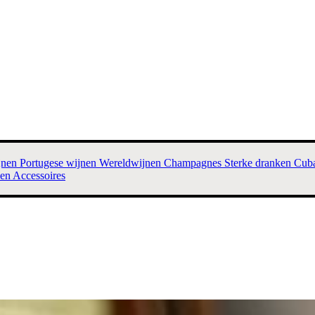
jnen
Portugese wijnen
Wereldwijnen
Champagnes
Sterke dranken
Cuba
sen
Accessoires