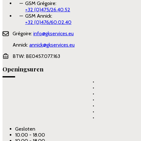
GSM Grégoire:
+32 (0)475/26.40.52
GSM Annick:
+32 (0)476/60.02.40
Grégoire:
info@gkservices.eu
Annick:
annick@gkservices.eu
BTW
: BE0457.077.163
Openingsuren
Gesloten
10.00 - 18.00
10.00 - 18.00