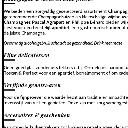
We bieden een zorgvuldig geselecteerd assortiment
Champa
gerenommeerde Champagnehuizen als kleinschalige wijnbouwer
Champagnes Pascal Agrapart
en
Philippe Bénard
bieden wij 
kiest voor een feestelijk
aperitief
, een gastronomisch
diner
of 
de juiste Champagne.
Overmatig alcoholgebruik schaadt de gezondheid. Drink met mate
Fijne delicatessen
Geen goed glas zonder iets lekkers erbij. Ontdek ons aanbod a
Toscanië. Perfect voor een aperitief, borrelmoment of om cad
Verfijnde genotswaren
Voor de
fijnproever
die waarde hecht aan traditie en ambachtel
levensstijl van rust en genieten. Deze zijn met zorg samengeste
Accessoires & geschenken
Van stijlvolle
kurkentrekkers
tot luxueuze
proefglazen
, decan