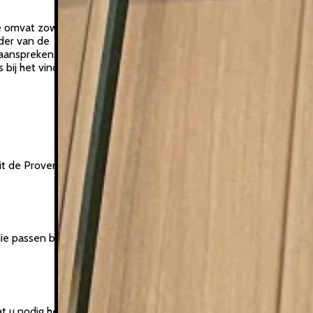
ie omvat zowel
der van de
 aanspreken. Of u nu
s bij het vinden van
it de Provence of
ie passen bij een
.
wat u nodig heeft om