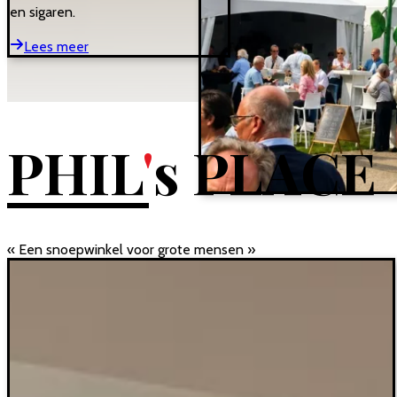
en sigaren.
Lees meer
PHIL
'
s PLACE
Een snoepwinkel voor grote mensen