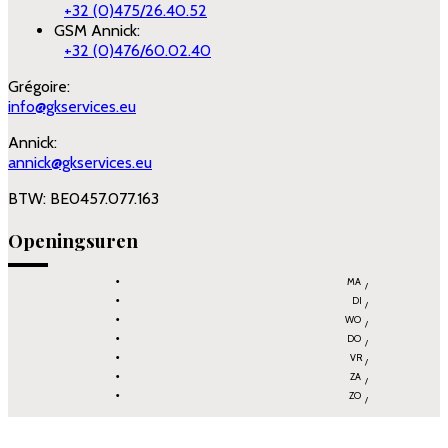
+32 (0)475/26.40.52
GSM Annick:
+32 (0)476/60.02.40
Grégoire:
info@gkservices.eu
Annick:
annick@gkservices.eu
BTW
: BE0457.077.163
Openingsuren
MA
DI
WO
DO
VR
ZA
ZO
Gesloten